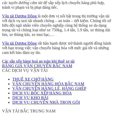
các tuyến đường cấm tải
để sắp xếp lịch chuyển hàng phù hợp,
tránh vi phạm và bị phạt đáng tiếc.
Vận tải Dương Đông
là một đơn vị nổi bật trong thị trường vận tải
với dịch vụ taxi tải nhanh chóng – an toàn – tiết kiệm. Chúng tôi sở
hữu đội ngũ nhân viên chuyên nghiệp cùng hệ thống xe da dạng
trọng tải và chủng loại như xe 750kg, 1.4 tấn, 1.9 tấn, xe thùng dài
6m, xe thùng kín, xe mui bạc,…
Vận tải Dương Đông
rất hân hạnh được trở thành người đồng hành
với bạn trong việc vận chuyển hàng hóa với mức giá tốt và những
cam kết bảo đảm uy tín.
Các sắp xếp hàng hoá an toàn khi thuê xe tải
BẢNG GIÁ VẬN CHUYỂN BẮC NAM
CÁC DỊCH VỤ VẬN TẢI
THUÊ XE CHỞ HÀNG
VẬN CHUYỂN HÀNG HÓA BẮC NAM
VẬN CHUYỂN HÀNG LẺ, HÀNG GHÉP
DỊCH VỤ BỐC XẾP HÀNG HÓA
DỊCH VỤ KHO BÃI
DỊCH VỤ CHUYỂN NHÀ TRỌN GÓI
VẬN TẢI BẮC TRUNG NAM