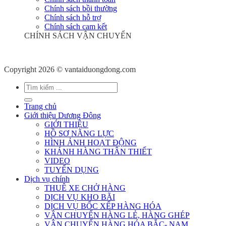
Chính sách bồi thường
Chính sách hỗ trợ
Chính sách cam kết
CHÍNH SÁCH VẬN CHUYỂN
Copyright 2026 © vantaiduongdong.com
Trang chủ
Giới thiệu Dương Đông
GIỚI THIỆU
HỒ SƠ NĂNG LỰC
HÌNH ẢNH HOẠT ĐỘNG
KHÁNH HÀNG THÂN THIẾT
VIDEO
TUYỂN DỤNG
Dịch vụ chính
THUÊ XE CHỞ HÀNG
DỊCH VỤ KHO BÃI
DỊCH VỤ BỐC XẾP HÀNG HÓA
VẬN CHUYỂN HÀNG LẺ, HÀNG GHÉP
VẬN CHUYỂN HÀNG HÓA BẮC- NAM