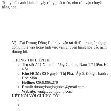
Trong bối cảnh kinh tế ngày càng phát triển, nhu cầu vận chuyển
hàng hóa...
Vận Tải Dương Đông là đơn vị vận tải đi đầu trong áp dụng
công nghệ vào trong lĩnh vực vận chuyển hàng hóa bắc nam
đường bộ.
THÔNG TIN LIÊN HỆ
Trụ sở:
A11 Xuân Phương Garden, Nam Từ Liêm, Hà
Nội
Kho HCM:
86 Nguyễn Thị Pha, Ấp 6, Đông Thạnh ,
Hóc Môn
Hotline:
0868.986.279
Email:
duongdonglogistics@gmail.com
Website:
vantaiduongdong.com
KẾT NỐI VỚI CHÚNG TÔI