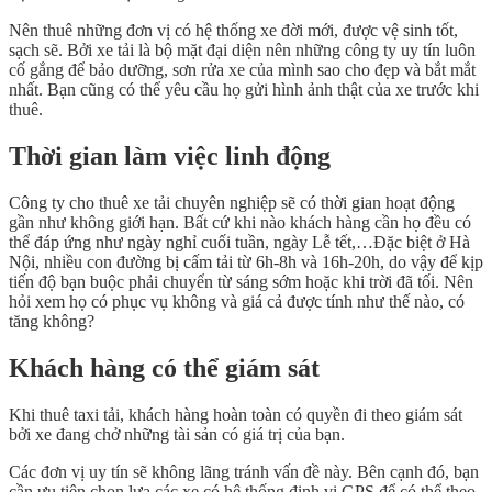
Nên thuê những đơn vị có hệ thống xe đời mới, được vệ sinh tốt,
sạch sẽ. Bởi xe tải là bộ mặt đại diện nên những công ty uy tín luôn
cố gắng để bảo dưỡng, sơn rửa xe của mình sao cho đẹp và bắt mắt
nhất. Bạn cũng có thể yêu cầu họ gửi hình ảnh thật của xe trước khi
thuê.
Thời gian làm việc linh động
Công ty cho thuê xe tải chuyên nghiệp sẽ có thời gian hoạt động
gần như không giới hạn. Bất cứ khi nào khách hàng cần họ đều có
thể đáp ứng như ngày nghỉ cuối tuần, ngày Lễ tết,…Đặc biệt ở Hà
Nội, nhiều con đường bị cấm tải từ 6h-8h và 16h-20h, do vậy để kịp
tiến độ bạn buộc phải chuyển từ sáng sớm hoặc khi trời đã tối. Nên
hỏi xem họ có phục vụ không và giá cả được tính như thế nào, có
tăng không?
Khách hàng có thể giám sát
Khi thuê taxi tải, khách hàng hoàn toàn có quyền đi theo giám sát
bởi xe đang chở những tài sản có giá trị của bạn.
Các đơn vị uy tín sẽ không lãng tránh vấn đề này. Bên cạnh đó, bạn
cần ưu tiên chọn lựa các xe có hệ thống định vị GPS để có thể theo