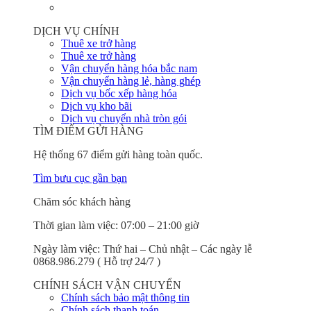
DỊCH VỤ CHÍNH
Thuê xe trở hàng
Thuê xe trở hàng
Vận chuyển hàng hóa bắc nam
Vận chuyển hàng lẻ, hàng ghép
Dịch vụ bốc xếp hàng hóa
Dịch vụ kho bãi
Dịch vụ chuyển nhà tròn gói
TÌM ĐIỂM GỬI HÀNG
Hệ thống 67 điểm gửi hàng toàn quốc.
Tìm bưu cục gần bạn
Chăm sóc khách hàng
Thời gian làm việc: 07:00 – 21:00 giờ
Ngày làm việc: Thứ hai – Chủ nhật – Các ngày lễ
0868.986.279 ( Hỗ trợ 24/7 )
CHÍNH SÁCH VẬN CHUYỂN
Chính sách bảo mật thông tin
Chính sách thanh toán