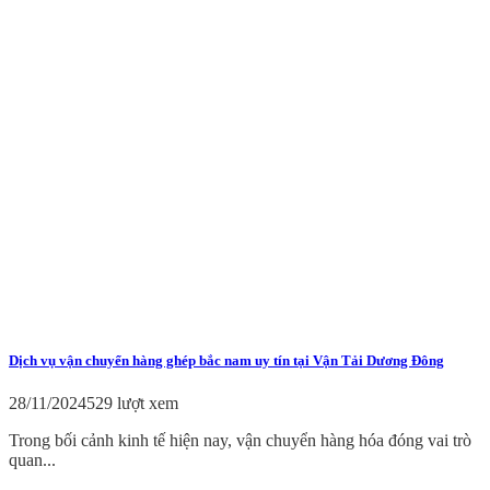
Dịch vụ vận chuyển hàng ghép bắc nam uy tín tại Vận Tải Dương Đông
28/11/2024
529 lượt xem
Trong bối cảnh kinh tế hiện nay, vận chuyển hàng hóa đóng vai trò
quan...