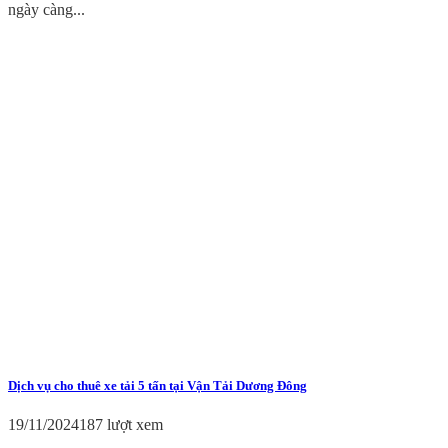
ngày càng...
Dịch vụ cho thuê xe tải 5 tấn tại Vận Tải Dương Đông
19/11/2024
187 lượt xem