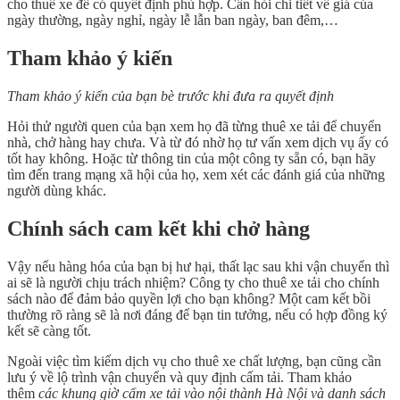
cho thuê xe để có quyết định phù hợp. Cần hỏi chi tiết về giá của
ngày thường, ngày nghỉ, ngày lễ lẫn ban ngày, ban đêm,…
Tham khảo ý kiến
Tham khảo ý kiến của bạn bè trước khi đưa ra quyết định
Hỏi thử người quen của bạn xem họ đã từng thuê xe tải để chuyển
nhà, chở hàng hay chưa. Và từ đó nhờ họ tư vấn xem dịch vụ ấy có
tốt hay không. Hoặc từ thông tin của một công ty sẵn có, bạn hãy
tìm đến trang mạng xã hội của họ, xem xét các đánh giá của những
người dùng khác.
Chính sách cam kết khi chở hàng
Vậy nếu hàng hóa của bạn bị hư hại, thất lạc sau khi vận chuyển thì
ai sẽ là người chịu trách nhiệm? Công ty cho thuê xe tải cho chính
sách nào để đảm bảo quyền lợi cho bạn không? Một cam kết bồi
thường rõ ràng sẽ là nơi đáng để bạn tin tưởng, nếu có hợp đồng ký
kết sẽ càng tốt.
Ngoài việc tìm kiếm dịch vụ cho thuê xe chất lượng, bạn cũng cần
lưu ý về lộ trình vận chuyển và quy định cấm tải. Tham khảo
thêm
các khung giờ cấm xe tải vào nội thành Hà Nội và danh sách