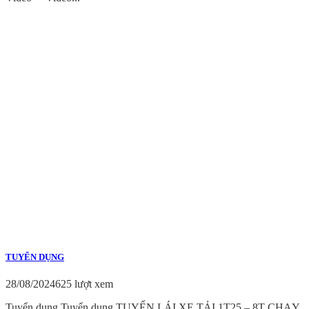
TUYỂN DỤNG
28/08/2024
625 lượt xem
Tuyển dụng Tuyển dụng TUYỂN LÁI XE TẢI 1T25 – 8T CHẠY