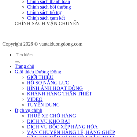
Chính sách thanh toán
Chính sách bồi thường
Chính sách hỗ trợ
Chính sách cam kết
CHÍNH SÁCH VẬN CHUYỂN
Copyright 2026 © vantaiduongdong.com
Trang chủ
Giới thiệu Dương Đông
GIỚI THIỆU
HỒ SƠ NĂNG LỰC
HÌNH ẢNH HOẠT ĐỘNG
KHÁNH HÀNG THÂN THIẾT
VIDEO
TUYỂN DỤNG
Dịch vụ chính
THUÊ XE CHỞ HÀNG
DỊCH VỤ KHO BÃI
DỊCH VỤ BỐC XẾP HÀNG HÓA
VẬN CHUYỂN HÀNG LẺ, HÀNG GHÉP