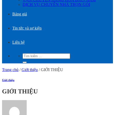
DỊCH VỤ CHUYỂN NHÀ TRỌN GÓI
Bảng giá
Tin tức và sự kiện
Liên hệ
Trang chủ
/
Giới thiệu
/
GIỚI THIỆU
Giới thiệu
GIỚI THIỆU