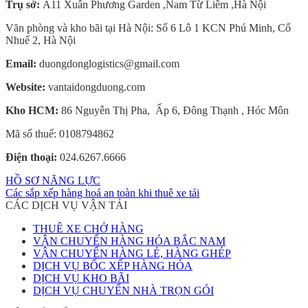
Trụ sở:
A11 Xuân Phương Garden ,Nam Từ Liêm ,Hà Nội
Văn phòng và kho bãi tại Hà Nội: Số 6 Lô 1 KCN Phú Minh, Cổ
Nhuế 2, Hà Nội
Email:
duongdonglogistics@gmail.com
Website:
vantaidongduong.com
Kho HCM:
86 Nguyễn Thị Pha, Ấp 6, Đông Thạnh , Hóc Môn
Mã số thuế: 0108794862
Điện thoại:
024.6267.6666
HỒ SƠ NĂNG LỰC
Các sắp xếp hàng hoá an toàn khi thuê xe tải
CÁC DỊCH VỤ VẬN TẢI
THUÊ XE CHỞ HÀNG
VẬN CHUYỂN HÀNG HÓA BẮC NAM
VẬN CHUYỂN HÀNG LẺ, HÀNG GHÉP
DỊCH VỤ BỐC XẾP HÀNG HÓA
DỊCH VỤ KHO BÃI
DỊCH VỤ CHUYỂN NHÀ TRỌN GÓI