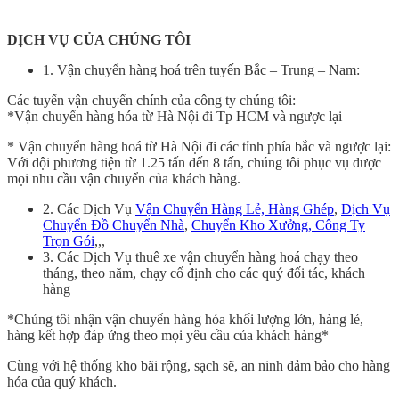
DỊCH VỤ CỦA CHÚNG TÔI
1. Vận chuyển hàng hoá trên tuyến Bắc – Trung – Nam:
Các tuyến vận chuyển chính của công ty chúng tôi:
*Vận chuyển hàng hóa từ Hà Nội đi Tp HCM và ngược lại
* Vận chuyển hàng hoá từ Hà Nội đi các tỉnh phía bắc và ngược lại:
Với đội phương tiện từ 1.25 tấn đến 8 tấn, chúng tôi phục vụ được
mọi nhu cầu vận chuyển của khách hàng.
2. Các Dịch Vụ
Vận Chuyển Hàng Lẻ, Hàng Ghép
,
Dịch Vụ
Chuyển Đồ Chuyển Nhà
,
Chuyển Kho Xưởng, Công Ty
Trọn Gói
,,,
3. Các Dịch Vụ thuê xe vận chuyển hàng hoá chạy theo
tháng, theo năm, chạy cố định cho các quý đối tác, khách
hàng
*Chúng tôi nhận vận chuyển hàng hóa khối lượng lớn, hàng lẻ,
hàng kết hợp đáp ứng theo mọi yêu cầu của khách hàng*
Cùng với hệ thống kho bãi rộng, sạch sẽ, an ninh đảm bảo cho hàng
hóa của quý khách.