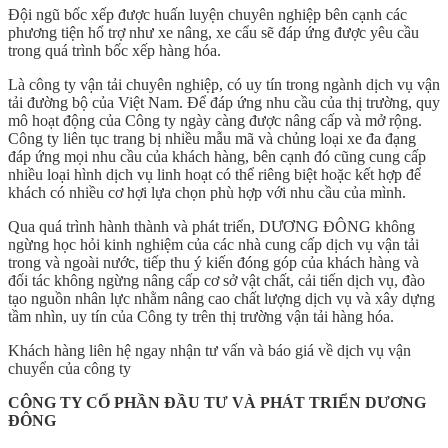
Đội ngũ bốc xếp được huấn luyện chuyên nghiệp bên cạnh các
phương tiện hổ trợ như xe nâng, xe cẩu sẽ đáp ứng được yêu cầu
trong quá trình bốc xếp hàng hóa.
Là công ty vận tải chuyên nghiệp, có uy tín trong ngành dịch vụ vận
tải đường bộ của Việt Nam. Để đáp ứng nhu cầu của thị trường, quy
mô hoạt động của Công ty ngày càng được nâng cấp và mở rộng.
Công ty liên tục trang bị nhiều mẫu mã và chủng loại xe đa đạng
đáp ứng mọi nhu cầu của khách hàng, bên cạnh đó cũng cung cấp
nhiều loại hình dịch vụ linh hoạt có thể riêng biệt hoặc kết hợp để
khách có nhiều cơ hợi lựa chọn phù hợp với nhu cầu của mình.
Qua quá trình hành thành và phát triển, DƯƠNG ĐÔNG không
ngừng học hỏi kinh nghiệm của các nhà cung cấp dịch vụ vận tải
trong và ngoài nước, tiếp thu ý kiến đóng góp của khách hàng và
đối tác không ngừng nâng cấp cơ sở vật chất, cải tiến dịch vụ, đào
tạo nguồn nhân lực nhằm nâng cao chất lượng dịch vụ và xây dựng
tầm nhìn, uy tín của Công ty trên thị trường vận tải hàng hóa.
Khách hàng liên hệ ngay nhận tư vấn và báo giá về dịch vụ vận
chuyển của công ty
CÔNG TY CỔ PHẦN ĐẦU TƯ VÀ PHÁT TRIỂN DƯƠNG
ĐÔNG