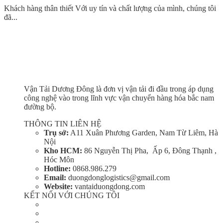
Khách hàng thân thiết Với uy tín và chất lượng của mình, chúng tôi
đã...
Vận Tải Dương Đông là đơn vị vận tải đi đầu trong áp dụng
công nghệ vào trong lĩnh vực vận chuyển hàng hóa bắc nam
đường bộ.
THÔNG TIN LIÊN HỆ
Trụ sở:
A11 Xuân Phương Garden, Nam Từ Liêm, Hà
Nội
Kho HCM:
86 Nguyễn Thị Pha, Ấp 6, Đông Thạnh ,
Hóc Môn
Hotline:
0868.986.279
Email:
duongdonglogistics@gmail.com
Website:
vantaiduongdong.com
KẾT NỐI VỚI CHÚNG TÔI