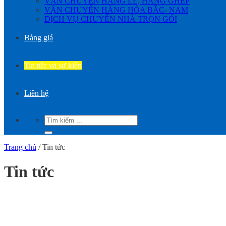
VẬN CHUYỂN HÀNG LẺ, HÀNG GHÉP
VẬN CHUYỂN HÀNG HÓA BẮC- NAM
DỊCH VỤ CHUYỂN NHÀ TRỌN GÓI
Bảng giá
Tin tức và sự kiện
Liên hệ
Trang chủ
/
Tin tức
Tin tức