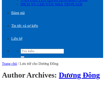
DỊCH VỤ CHUYỂN NHÀ TRỌN GÓI
Bảng giá
Tin tức và sự kiện
Liên hệ
Trang chủ
/
Lưu trữ cho Dương Đông
Author Archives:
Dương Đông