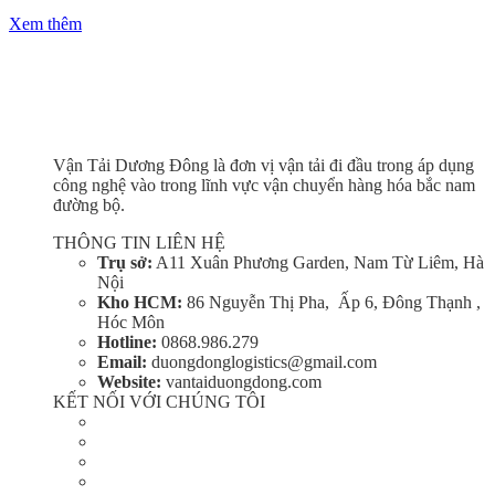
Xem thêm
Vận Tải Dương Đông là đơn vị vận tải đi đầu trong áp dụng
công nghệ vào trong lĩnh vực vận chuyển hàng hóa bắc nam
đường bộ.
THÔNG TIN LIÊN HỆ
Trụ sở:
A11 Xuân Phương Garden, Nam Từ Liêm, Hà
Nội
Kho HCM:
86 Nguyễn Thị Pha, Ấp 6, Đông Thạnh ,
Hóc Môn
Hotline:
0868.986.279
Email:
duongdonglogistics@gmail.com
Website:
vantaiduongdong.com
KẾT NỐI VỚI CHÚNG TÔI