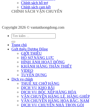
Chính sách hỗ trợ
Chính sách cam kết
CHÍNH SÁCH VẬN CHUYỂN
Copyright 2026 © vantaiduongdong.com
Trang chủ
Giới thiệu Dương Đông
GIỚI THIỆU
HỒ SƠ NĂNG LỰC
HÌNH ẢNH HOẠT ĐỘNG
KHÁNH HÀNG THÂN THIẾT
VIDEO
TUYỂN DỤNG
Dịch vụ chính
THUÊ XE CHỞ HÀNG
DỊCH VỤ KHO BÃI
DỊCH VỤ BỐC XẾP HÀNG HÓA
VẬN CHUYỂN HÀNG LẺ, HÀNG GHÉP
VẬN CHUYỂN HÀNG HÓA BẮC- NAM
DỊCH VỤ CHUYỂN NHÀ TRỌN GÓI